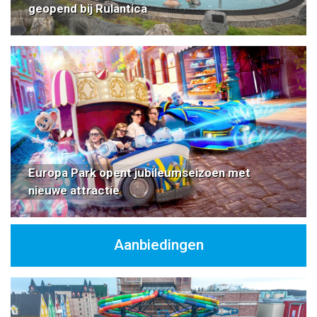
geopend bij Rulantica
Europa Park opent jubileumseizoen met
nieuwe attractie
Aanbiedingen