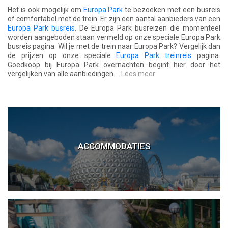
Het is ook mogelijk om
Europa Park
te bezoeken met een busreis
of comfortabel met de trein. Er zijn een aantal aanbieders van een
Europa Park busreis
. De Europa Park busreizen die momenteel
worden aangeboden staan vermeld op onze speciale Europa Park
busreis pagina. Wil je met de trein naar Europa Park? Vergelijk dan
de prijzen op onze speciale
Europa Park treinreis
pagina.
Goedkoop bij Europa Park overnachten begint hier door het
vergelijken van alle aanbiedingen....
Lees meer
Europa Park Hotels
ACCOMMODATIES
Hotel bij Europa Park
Silver Lake City