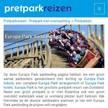
☰
Pretparkreizen - Pretpark met overnachting
Pretparken
Duitsland
Europa Park
Europa Park aanbieding
Europa Park aanbieding
Op deze Europa Park aanbieding pagina hebben we een groot
aantal aanbieders geselecteerd met korting op
Europa Park
tickets
, een compleet
Europa Park arrangement
of
Europa Park
hotels
.
Europa Park
is het grootste pretpark resort van Duitsland.
Naast een groot pretpark is er met Rulantica ook een groot
overdekt waterpark waar je urenlang plezier kunt beleven. Kijk
hieronder bij de diverse aanbieders wanneer je van een Europa
Park aanbieding de prijzen wilt vergelijken.