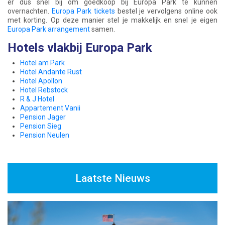
er dus snel bij om goedkoop bij Europa Park te kunnen
overnachten.
Europa Park tickets
bestel je vervolgens online ook
met korting. Op deze manier stel je makkelijk en snel je eigen
Europa Park arrangement
samen.
Hotels vlakbij Europa Park
Hotel am Park
Hotel Andante Rust
Hotel Apollon
Hotel Rebstock
R & J Hotel
Appartement Vanii
Pension Jager
Pension Sieg
Pension Neulen
Laatste Nieuws