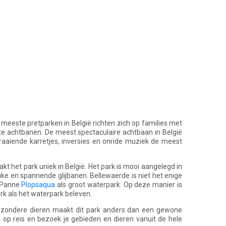
 meeste pretparken in België richten zich op families met
ste achtbanen. De meest spectaculaire achtbaan in België
raaiende karretjes, inversies en onride muziek de meest
kt het park uniek in België. Het park is mooi aangelegd in
euke en spannende glijbanen. Bellewaerde is niet het enige
e Panne
Plopsaqua
als groot waterpark. Op deze manier is
k als het waterpark beleven.
ijzondere dieren maakt dit park anders dan een gewone
e op reis en bezoek je gebieden en dieren vanuit de hele