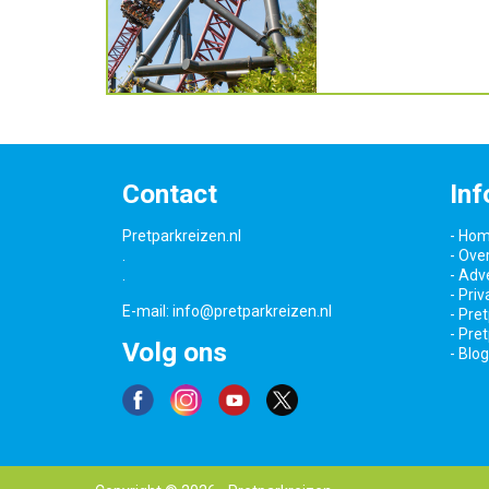
Contact
Inf
Pretparkreizen.nl
- Ho
.
- Ove
.
- Adv
- Pri
E-mail:
info@pretparkreizen.nl
- Pre
- Pre
Volg ons
- Blog