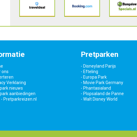
ormatie
Pretparken
me
- Disneyland Parijs
r ons
- Efteling
erteren
- Europa Park
vacy Verklaring
- Movie Park Germany
tpark nieuws
- Phantasialand
tpark aanbiedingen
- Plopsaland de Panne
 - Pretparkreizen.nl
- Walt Disney World