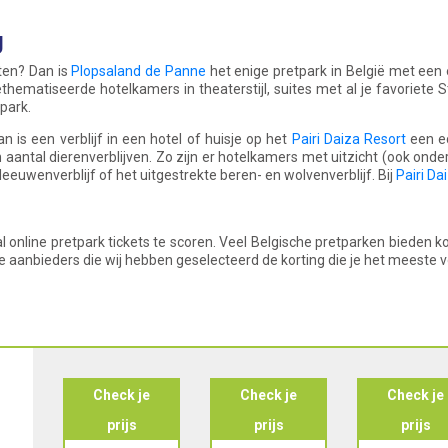
g
ten? Dan is
Plopsaland de Panne
het enige pretpark in België met een 
thematiseerde hotelkamers in theaterstijl, suites met al je favoriete 
park.
n is een verblijf in een hotel of huisje op het
Pairi Daiza Resort
een ec
n aantal dierenverblijven. Zo zijn er hotelkamers met uitzicht (ook onderw
leeuwenverblijf of het uitgestrekte beren- en wolvenverblijf. Bij
Pairi Da
 online pretpark tickets te scoren. Veel Belgische pretparken bieden ko
alle aanbieders die wij hebben geselecteerd de korting die je het meeste 
e
Check je
Check je
Check je
prijs
prijs
prijs