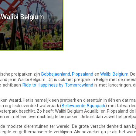
Walibi Belgium
gische pretparken zijn
Bobbejaanland
,
Plopsaland
en
Walibi Belgium
. De
nd je in Walibi Belgium. Dit is ook het pretpark in België met de mee
 de achtbaan
Ride to Happiness by Tomorrowland
is met lanceringen, d
eken waard. Het is namelijk een pretpark en dierentuin in één en dat maa
n erg leuk overdekt waterpark (
Bellewaerde Aquapark
) met tal van l
waterpark beschikt. Zo heeft Walibi Belgium Aqualibi en Plopsaland d
 en met een overnachting te bezoeken. Je kunt dan zowel het pretpar
de mooiste dierentuinen ter wereld. De grote verscheidenheid aan b
elegde en gethematiseerde verblijven. Als bezoeker ga je als het war