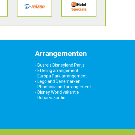
Arrangementen
- Busreis Disneyland Parijs
- Efteling arrangement
- Europa Park arrangement
- Legoland Denemarken
- Phantasialand arrangement
- Disney World vakantie
- Dubai vakantie