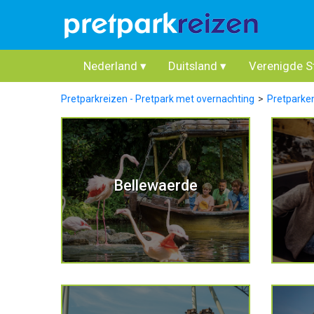
Nederland
▾
Duitsland
▾
Verenigde S
Pretparkreizen - Pretpark met overnachting
Pretparke
Bellewaerde