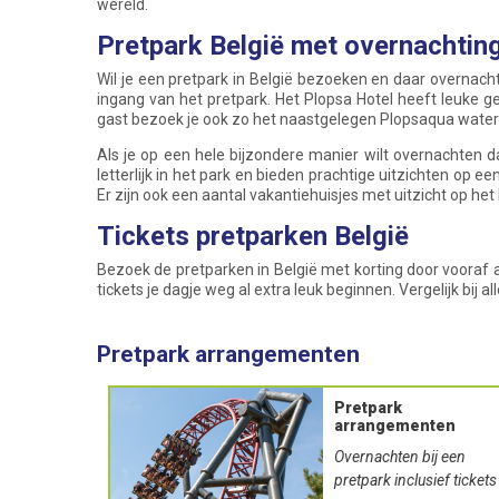
wereld.
Pretpark België met overnachtin
Wil je een pretpark in België bezoeken en daar overnach
ingang van het pretpark. Het Plopsa Hotel heeft leuke ge
gast bezoek je ook zo het naastgelegen Plopsaqua water
Als je op een hele bijzondere manier wilt overnachten da
letterlijk in het park en bieden prachtige uitzichten op ee
Er zijn ook een aantal vakantiehuisjes met uitzicht op het 
Tickets pretparken België
Bezoek de pretparken in België met korting door vooraf al
tickets je dagje weg al extra leuk beginnen. Vergelijk bij 
Pretpark arrangementen
Pretpark
arrangementen
je
Check je
Check je
Check j
Overnachten bij een
prijs
prijs
prijs
pretpark inclusief tickets