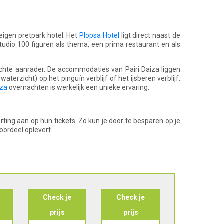
eigen pretpark hotel. Het
Plopsa Hotel
ligt direct naast de
Studio 100 figuren als thema, een prima restaurant en als
hte aanrader. De accommodaties van Pairi Daiza liggen
aterzicht) op het pinguïn verblijf of het ijsberen verblijf.
iza
overnachten is werkelijk een unieke ervaring.
rting aan op hun tickets. Zo kun je door te besparen op je
voordeel oplevert.
Check je
Check je
Check je
prijs
prijs
prijs