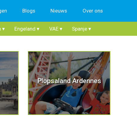
gen
Blogs
Nieuws
Over ons
n
▾
Engeland
▾
VAE
▾
Spanje
▾
Plopsaland Ardennes