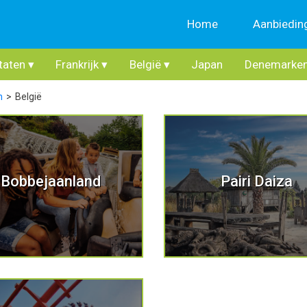
Home
Aanbiedin
taten
▾
Frankrijk
▾
België
▾
Japan
Denemarke
n
België
Bobbejaanland
Pairi Daiza