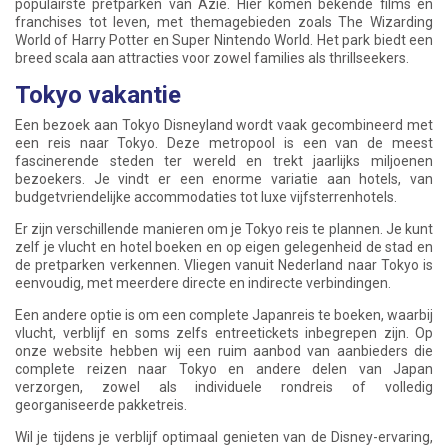
populairste pretparken van Azië. Hier komen bekende films en
franchises tot leven, met themagebieden zoals The Wizarding
World of Harry Potter en Super Nintendo World. Het park biedt een
breed scala aan attracties voor zowel families als thrillseekers.
Tokyo vakantie
Een bezoek aan Tokyo Disneyland wordt vaak gecombineerd met
een reis naar Tokyo. Deze metropool is een van de meest
fascinerende steden ter wereld en trekt jaarlijks miljoenen
bezoekers. Je vindt er een enorme variatie aan hotels, van
budgetvriendelijke accommodaties tot luxe vijfsterrenhotels.
Er zijn verschillende manieren om je Tokyo reis te plannen. Je kunt
zelf je vlucht en hotel boeken en op eigen gelegenheid de stad en
de pretparken verkennen. Vliegen vanuit Nederland naar Tokyo is
eenvoudig, met meerdere directe en indirecte verbindingen.
Een andere optie is om een complete Japanreis te boeken, waarbij
vlucht, verblijf en soms zelfs entreetickets inbegrepen zijn. Op
onze website hebben wij een ruim aanbod van aanbieders die
complete reizen naar Tokyo en andere delen van Japan
verzorgen, zowel als individuele rondreis of volledig
georganiseerde pakketreis.
Wil je tijdens je verblijf optimaal genieten van de Disney-ervaring,