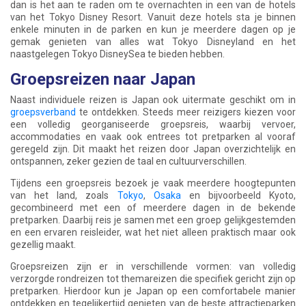
dan is het aan te raden om te overnachten in een van de hotels
van het Tokyo Disney Resort. Vanuit deze hotels sta je binnen
enkele minuten in de parken en kun je meerdere dagen op je
gemak genieten van alles wat Tokyo Disneyland en het
naastgelegen
Tokyo DisneySea
te bieden hebben.
Groepsreizen naar Japan
Naast individuele reizen is Japan ook uitermate geschikt om in
groepsverband
te ontdekken. Steeds meer reizigers kiezen voor
een volledig georganiseerde groepsreis, waarbij vervoer,
accommodaties en vaak ook entrees tot pretparken al vooraf
geregeld zijn. Dit maakt het reizen door Japan overzichtelijk en
ontspannen, zeker gezien de taal en cultuurverschillen.
Tijdens een groepsreis bezoek je vaak meerdere hoogtepunten
van het land, zoals
Tokyo
,
Osaka
en bijvoorbeeld
Kyoto
,
gecombineerd met een of meerdere dagen in de bekende
pretparken. Daarbij reis je samen met een groep gelijkgestemden
en een ervaren reisleider, wat het niet alleen praktisch maar ook
gezellig maakt.
Groepsreizen zijn er in verschillende vormen: van volledig
verzorgde rondreizen tot themareizen die specifiek gericht zijn op
pretparken. Hierdoor kun je Japan op een comfortabele manier
ontdekken en tegelijkertijd genieten van de beste attractieparken