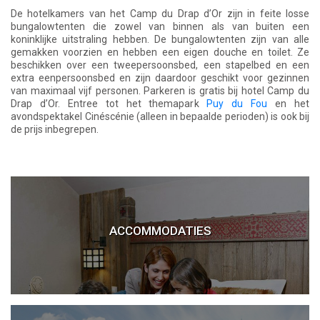
De hotelkamers van het Camp du Drap d’Or zijn in feite losse
bungalowtenten die zowel van binnen als van buiten een
koninklijke uitstraling hebben. De bungalowtenten zijn van alle
gemakken voorzien en hebben een eigen douche en toilet. Ze
beschikken over een tweepersoonsbed, een stapelbed en een
extra eenpersoonsbed en zijn daardoor geschikt voor gezinnen
van maximaal vijf personen. Parkeren is gratis bij hotel Camp du
Drap d’Or. Entree tot het themapark
Puy du Fou
en het
avondspektakel Cinéscénie (alleen in bepaalde perioden) is ook bij
de prijs inbegrepen.
ACCOMMODATIES
Puy du Fou Hotels
Hotels bij Puy du Fou