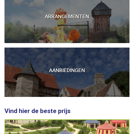
ARRANGEMENTEN
Puy du Fou arrangement
Puy du Fou aanbieding
AANBIEDINGEN
Puy du Fou tickets
Vind hier de beste prijs