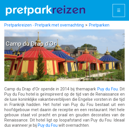
☰
Pretparkreizen - Pretpark met overnachting
Pretparken
Frankrijk
Puy du Fou
Puy du Fou Hotels
Camp du Drap d'Or
Camp du Drap d'Or
Camp du Drap d’Or opende in 2014 bij themapark
Puy du Fou
. Dit
Puy du Fou hotel is geïnspireerd op de tijd van de Renaissance en
de luxe koninklijke vakantieverblijven die Engelse vorsten in die tijd
in Frankrijk hadden. Het hotel van Puy du Fou bestaat uit een
hoofdgebouw met daarin de receptie en een restaurant. Het hele
gebouw staat vol pracht en praal en gouden decoraties van de
Renaissance. Dit hotel ligt op loopafstand van Puy du Fou. Ideaal
dus wanneer je bij
Puy du Fou
wilt overnachten.