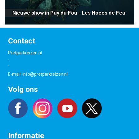
Nieuwe show in Puy du Fou - Les Noces de Feu
Contact
Pretparkreizen.nl
.
.
E-mail:
info@pretparkreizen.nl
Volg ons
Informatie