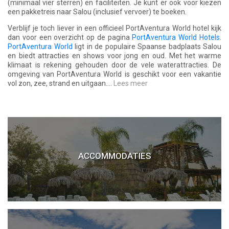
(minimaal vier sterren) en faciliteiten. Je kunt er ook voor kiezen
een pakketreis naar Salou (inclusief vervoer) te boeken.
Verblijf je toch liever in een officieel PortAventura World hotel kijk
dan voor een overzicht op de pagina
PortAventura World Hotels
.
PortAventura World
ligt in de populaire Spaanse badplaats Salou
en biedt attracties en shows voor jong en oud. Met het warme
klimaat is rekening gehouden door de vele waterattracties. De
omgeving van PortAventura World is geschikt voor een vakantie
vol zon, zee, strand en uitgaan....
Lees meer
PortAventura World Hotels
ACCOMMODATIES
Hotels bij PortAventura World
Campings in Salou