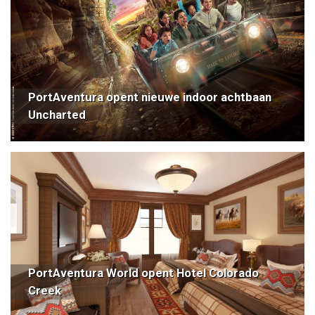
PortAventura opent nieuwe indoor achtbaan
Uncharted
PortAventura World opent Hotel Colorado
Creek