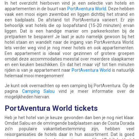
In het overzicht hierboven vind je een selectie van hotels en
appartementen in de buurt van
PortAventura World
. Deze hebben
vaak een mooi eigen zwembad en liggen dichtbij het strand en
een badplaats. De afstand tot PortAventura varieert. Er zijn
behoorlijk wat hotels die op loopafstand (15-20 minuten) ervan
liggen. Dat is een handige manier om parkeerkosten bij de
pretparken te besparen! Je laat je auto namelijk gewoon bij het
hotel staan en wandelt naar de ingang van PortAventura World.
Iets verder weg vind je nog meer hotels en ook appartementen.
Een appartement is ideaal voor gezinnen of grotere groepen
omdat deze accommodaties meestal over meerdere slaapkamer
en een keuken beschikken. En dat het maar vijf tot tien minuten
rijden is van je appartement naar
PortAventura World
is natuurlijk
helemaal mooi meegenomen!
Je kunt ook overnachten op een camping bij PortAventura. Op de
pagina
Camping Salou
vind je meer informatie over de
mogelijkheden hiervan.
PortAventura World tickets
Heb je het hotel van je keuze gevonden dan ben je nog niet klaar.
Omdat Salou en de omringende badplaatsen aan de Costa Dorada
zo’n populaire vakantiebestemming zijn, hebben veel
reisorganisaties de hotels daar in hun assortiment. Dat is goed