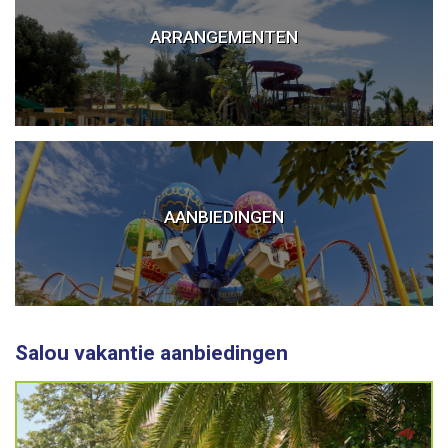
ARRANGEMENTEN
Vakantie Salou
AANBIEDINGEN
PortAventura tickets
Salou vakantie aanbiedingen