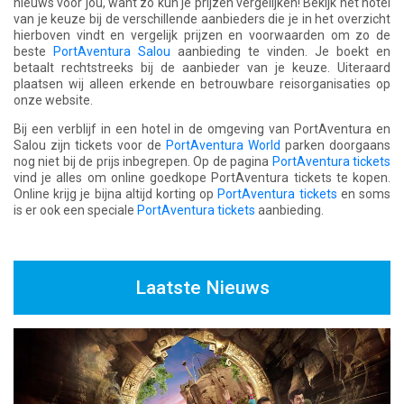
nieuws voor jou, want zo kun je prijzen vergelijken! Bekijk het hotel
van je keuze bij de verschillende aanbieders die je in het overzicht
hierboven vindt en vergelijk prijzen en voorwaarden om zo de
beste
PortAventura Salou
aanbieding te vinden. Je boekt en
betaalt rechtstreeks bij de aanbieder van je keuze. Uiteraard
plaatsen wij alleen erkende en betrouwbare reisorganisaties op
onze website.
Bij een verblijf in een hotel in de omgeving van PortAventura en
Salou zijn tickets voor de
PortAventura World
parken doorgaans
nog niet bij de prijs inbegrepen. Op de pagina
PortAventura tickets
vind je alles om online goedkope PortAventura tickets te kopen.
Online krijg je bijna altijd korting op
PortAventura tickets
en soms
is er ook een speciale
PortAventura tickets
aanbieding.
Laatste Nieuws