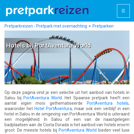
☰
Pretparkreizen - Pretpark met overnachting
Pretparken
Spanje
PortAventura World
Hotels bij PortAventura World
Hotels bij PortAventura World
Op deze pagina vind je een selectie uit het aanbod van hotels in
Salou bij
PortAventura World
. Het Spaanse pretpark heeft een
aantal eigen mooi gethematiseerde
PortAventura hotels
,
waaronder het
Hotel PortAventura
, maar ook een verblijf in een
hotel in Salou in de omgeving van PortAventura World is uiteraard
een mogelijkheid. In Salou of een van de naastgelegen
badplaatsen aan de Costa Dorada is het aanbod van hotels enorm
groot. De meeste hotels bij
PortAventura World
bieden veel luxe